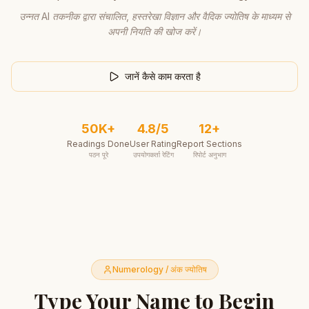
उन्नत AI तकनीक द्वारा संचालित, हस्तरेखा विज्ञान और वैदिक ज्योतिष के माध्यम से
अपनी नियति की खोज करें।
जानें कैसे काम करता है
50K+
4.8/5
12+
Readings Done
User Rating
Report Sections
पठन पूरे
उपयोगकर्ता रेटिंग
रिपोर्ट अनुभाग
Numerology /
अंक ज्योतिष
Type Your Name to Begin