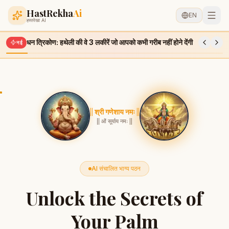
HastRekha
Ai
EN
हस्तरेखा AI
धन त्रिकोण: हथेली की वे 3 लकीरें जो आपको कभी गरीब नहीं होने देंगी
नई
|| श्री गणेशाय नमः ||
|| ओं सूर्याय नमः ||
AI संचालित भाग्य पठन
Unlock the Secrets of
Your Palm